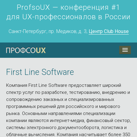
ProfsoUX — конференция #1
для UX-профессионалов в России
Санкт-Петербург, пр. Медиков, д. 3,
Центр Club House
ПрофсоUX
Программа
First Line Software
Воркшоп 24 апреля
Компания First Line Software предоставляет широкий
Докладчикам
спектр услуг по разработке, тестированию, внедрению и
сопровождению заказных и специализированных
Партнёры
программных решений для российского и мирового
рынка. Основными направлениями специализации
Контакты
компании являются интернет-медиа, финансовый сектор,
системы электронного документооборота, логистика и
облачные вычисления. Компания насчитывает более 350