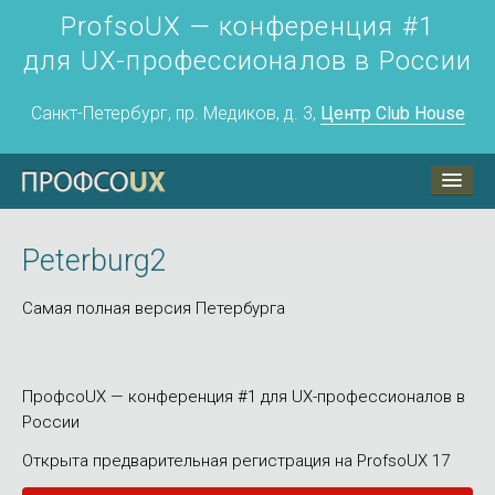
ProfsoUX — конференция #1
для UX-профессионалов в России
Санкт-Петербург, пр. Медиков, д. 3,
Центр Club House
ПрофсоUX
Программа
Peterburg2
Воркшоп 24 апреля
Самая полная версия Петербурга
Докладчикам
Партнёры
ПрофсоUX — конференция #1 для UX-профессионалов в
Контакты
России
Открыта предварительная регистрация на ProfsoUX 17