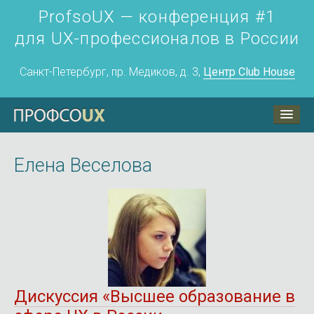
ProfsoUX — конференция #1
для UX-профессионалов в России
Санкт-Петербург, пр. Медиков, д. 3,
Центр Club House
ПрофсоUX
Программа
Елена Веселова
Воркшоп 24 апреля
Докладчикам
Партнёры
Контакты
Дискуссия «Высшее образование в